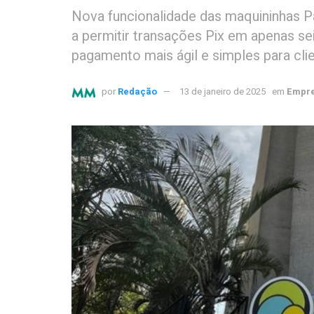
Nova funcionalidade das maquininhas 
a permitir transações Pix em apenas se
pagamento mais ágil e simples para cli
por
Redação
13 de janeiro de 2025
em
Empre