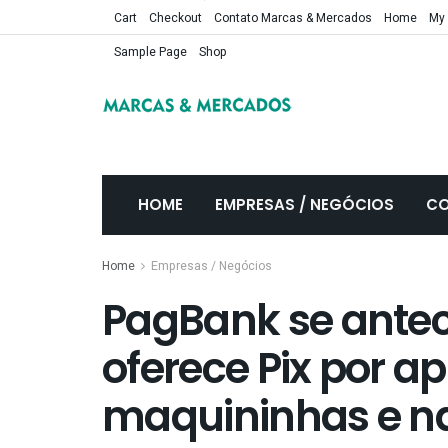
Cart
Checkout
Contato Marcas & Mercados
Home
My
Sample Page
Shop
HOME
EMPRESAS / NEGÓCIOS
CO
Home
Empresas / Negócios
PagBank se ante
oferece Pix por 
maquininhas e na