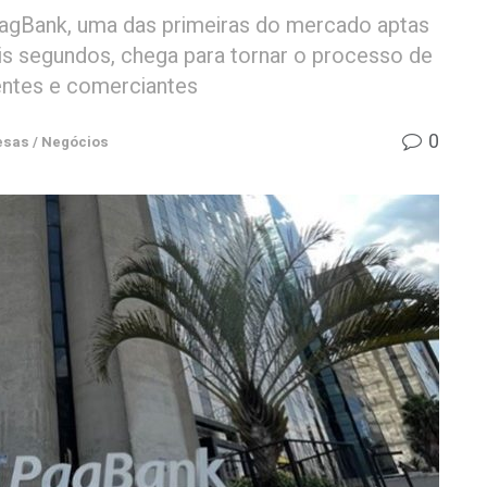
PagBank, uma das primeiras do mercado aptas
is segundos, chega para tornar o processo de
entes e comerciantes
0
sas / Negócios