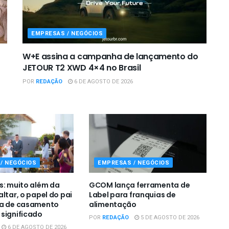
EMPRESAS / NEGÓCIOS
W+E assina a campanha de lançamento do
JETOUR T2 XWD 4×4 no Brasil
POR
REDAÇÃO
6 DE AGOSTO DE 2026
/ NEGÓCIOS
EMPRESAS / NEGÓCIOS
s: muito além da
GCOM lança ferramenta de
ltar, o papel do pai
Label para franquias de
ia de casamento
alimentação
significado
POR
REDAÇÃO
5 DE AGOSTO DE 2026
6 DE AGOSTO DE 2026