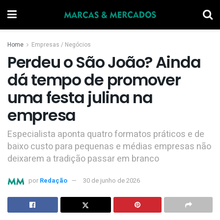
Home
Empresas / Negócios
Perdeu o São João? Ainda
dá tempo de promover
uma festa julina na
empresa
Especialista aponta quatro formatos práticos e de
baixo custo para pequenas e médias empresas não
deixarem a tradição passar em branco
por
Redação
30 de junho de 2026