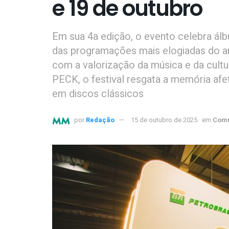
e 19 de outubro
Em sua 4a edição, o evento celebra ál
das programações mais elogiadas do a
com a valorização da música e da cultur
PECK, o festival resgata a memória afe
em discos clássicos
por
Redação
15 de outubro de 2025
em
Comu