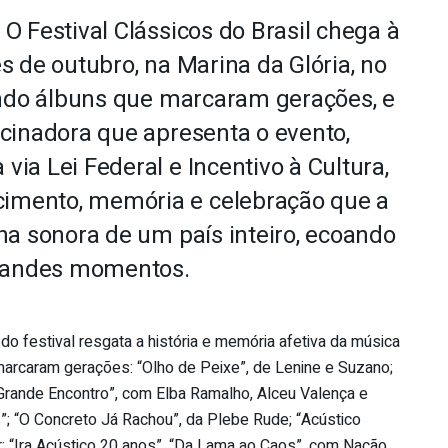
 Festival Clássicos do Brasil chega à
 de outubro, na Marina da Glória, no
ando álbuns que marcaram gerações, e
cinadora que apresenta o evento,
 via Lei Federal e Incentivo à Cultura,
cimento, memória e celebração que a
ilha sonora de um país inteiro, ecoando
grandes momentos.
o festival resgata a história e memória afetiva da música
marcaram gerações: “Olho de Peixe”, de Lenine e Suzano;
O Grande Encontro”, com Elba Ramalho, Alceu Valença e
s”; “O Concreto Já Rachou”, da Plebe Rude; “Acústico
 “Ira Acústico 20 anos”, “Da Lama ao Caos”, com Nação