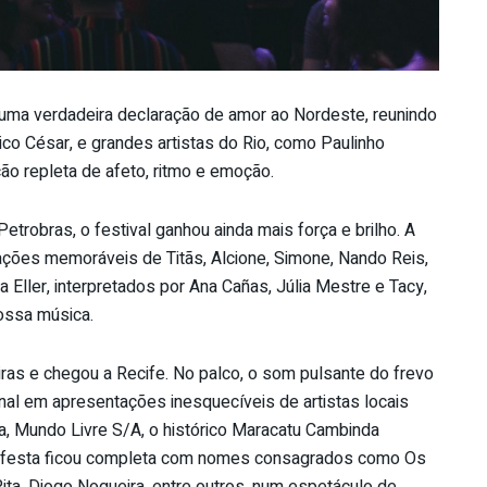
i uma verdadeira declaração de amor ao Nordeste, reunindo
co César, e grandes artistas do Rio, como Paulinho
ão repleta de afeto, ritmo e emoção.
trobras, o festival ganhou ainda mais força e brilho. A
ções memoráveis de Titãs, Alcione, Simone, Nando Reis,
a Eller, interpretados por Ana Cañas, Júlia Mestre e Tacy,
ossa música.
iras e chegou a Recife. No palco, o som pulsante do frevo
nal em apresentações inesquecíveis de artistas locais
, Mundo Livre S/A, o histórico Maracatu Cambinda
. A festa ficou completa com nomes consagrados como Os
ta, Diogo Nogueira, entre outros, num espetáculo de