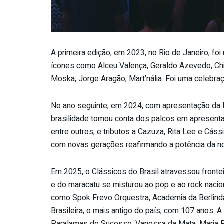
A primeira edição, em 2023, no Rio de Janeiro, fo
ícones como Alceu Valença, Geraldo Azevedo, Chi
Moska, Jorge Aragão, Mart’nália. Foi uma celebraç
No ano seguinte, em 2024, com apresentação da Pe
brasilidade tomou conta dos palcos em apresenta
entre outros, e tributos a Cazuza, Rita Lee e Cássi
com novas gerações reafirmando a potência da n
Em 2025, o Clássicos do Brasil atravessou fronte
e do maracatu se misturou ao pop e ao rock nacio
como Spok Frevo Orquestra, Academia da Berlinda
Brasileira, o mais antigo do país, com 107 anos
Paralamas do Sucesso, Vanessa da Mata, Maria Ri