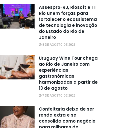
Assespro-RJ, Riosoft e TI
Rio unem forças para
fortalecer o ecossistema
de tecnologia e inovação
do Estado do Rio de
Janeiro
8 DE AGOSTO DE 2026
Uruguay Wine Tour chega
ao Rio de Janeiro com
experiências
gastronômicas
harmonizadas a partir de
13 de agosto
7 DE AGOSTO DE 2026
Confeitaria deixa de ser
renda extra e se
consolida como negócio
para milhares de