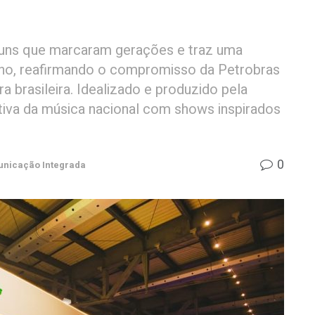
buns que marcaram gerações e traz uma
no, reafirmando o compromisso da Petrobras
a brasileira. Idealizado e produzido pela
tiva da música nacional com shows inspirados
0
nicação Integrada