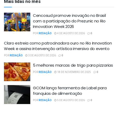
Mais lidas no mês
Cencosud promove inovação no Brasil
com a participação do Prezunic no Rio
Innovation Week 2026
POR
REDAÇÃO
4 DE AGOSTO DE 2026
0
Claro estreia como patrocinadora ouro no Rio Innovation
Week e assina intervenção artística imersiva do evento
POR
REDAÇÃO
3 DE AGOSTO DE 2026
0
5 melhores marcas de trigo para pizzarias
POR
REDAÇÃO
18 DE NOVEMBRO DE 2025
0
GCOM lança ferramenta de Label para
franquias de alimentação
POR
REDAÇÃO
5 DE AGOSTO DE 2026
0