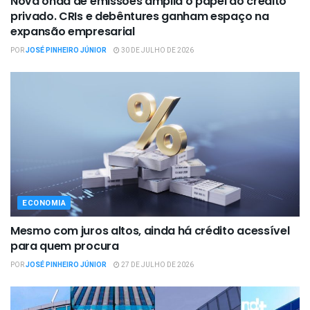
Nova onda de emissões amplia o papel do crédito
privado. CRIs e debêntures ganham espaço na
expansão empresarial
POR
JOSÉ PINHEIRO JÚNIOR
30 DE JULHO DE 2026
ECONOMIA
Mesmo com juros altos, ainda há crédito acessível
para quem procura
POR
JOSÉ PINHEIRO JÚNIOR
27 DE JULHO DE 2026