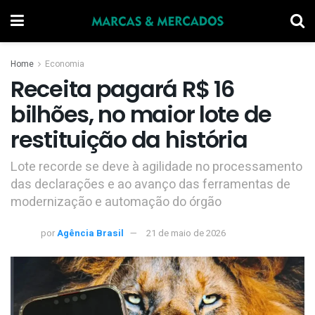
Home
Economia
Receita pagará R$ 16
bilhões, no maior lote de
restituição da história
Lote recorde se deve à agilidade no processamento
das declarações e ao avanço das ferramentas de
modernização e automação do órgão
por
Agência Brasil
21 de maio de 2026