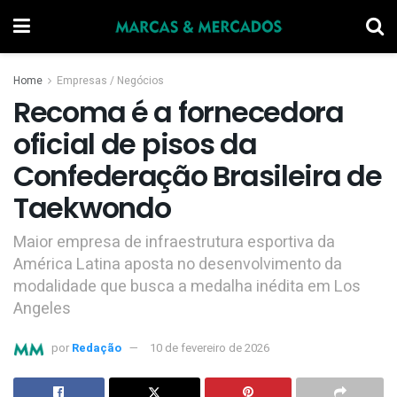
Home
Empresas / Negócios
Recoma é a fornecedora
oficial de pisos da
Confederação Brasileira de
Taekwondo
Maior empresa de infraestrutura esportiva da
América Latina aposta no desenvolvimento da
modalidade que busca a medalha inédita em Los
Angeles
por
Redação
10 de fevereiro de 2026