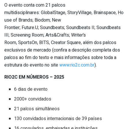
O evento conta com 21 palcos
multidisciplinares: GlobalStage, StoryVillage, Brainspace, Ho
use of Brands; Biodom; New
Frontier; Future.U; Soundbeats; Soundbeats II; Soundbeats
III; Screening Room; Arts&Crafts; Writer’s
Room, SportsOn, BITS, Creator Square, além dos palcos
exclusivos de mercado (confira a descrição completa dos
palcos ao fim do texto e mais informações sobre toda a
estrutura do evento no site
www.rio2c.com.br
).
RIO2C EM NÚMEROS – 2025
6 dias de evento
2000+ convidados
21 palcos simultâneos
130 convidados internacionais de 39 países
16 consulados, embaixadas e instituições