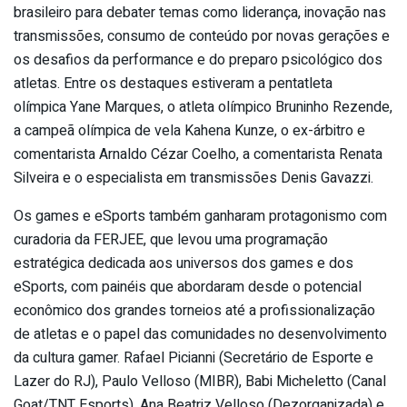
brasileiro para debater temas como liderança, inovação nas
transmissões, consumo de conteúdo por novas gerações e
os desafios da performance e do preparo psicológico dos
atletas. Entre os destaques estiveram a pentatleta
olímpica Yane Marques, o atleta olímpico Bruninho Rezende,
a campeã olímpica de vela Kahena Kunze, o ex-árbitro e
comentarista Arnaldo Cézar Coelho, a comentarista Renata
Silveira e o especialista em transmissões Denis Gavazzi.
Os games e eSports também ganharam protagonismo com
curadoria da FERJEE, que levou uma programação
estratégica dedicada aos universos dos games e dos
eSports, com painéis que abordaram desde o potencial
econômico dos grandes torneios até a profissionalização
de atletas e o papel das comunidades no desenvolvimento
da cultura gamer. Rafael Picianni (Secretário de Esporte e
Lazer do RJ), Paulo Velloso (MIBR), Babi Micheletto (Canal
Goat/TNT Esports), Ana Beatriz Velloso (Dezorganizada) e