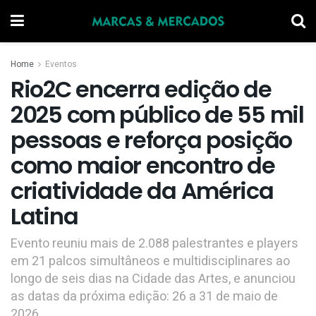
Home
Eventos
Rio2C encerra edição de
2025 com público de 55 mil
pessoas e reforça posição
como maior encontro de
criatividade da América
Latina
Evento reuniu mais de 2.088 palestrantes e players
em 21 palcos simultâneos e multidisciplinares ao
longo de seis dias na Cidade das Artes, e anunciou
as datas da próxima edição: 26 a 31 de maio de
2026