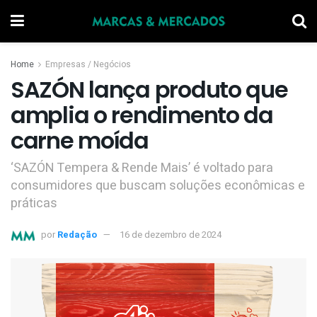
Home
Empresas / Negócios
SAZÓN lança produto que
amplia o rendimento da
carne moída
‘SAZÓN Tempera & Rende Mais’ é voltado para
consumidores que buscam soluções econômicas e
práticas
por
Redação
16 de dezembro de 2024