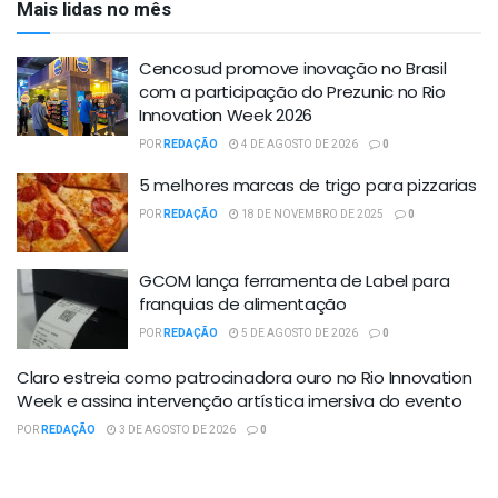
Mais lidas no mês
Cencosud promove inovação no Brasil
com a participação do Prezunic no Rio
Innovation Week 2026
POR
REDAÇÃO
4 DE AGOSTO DE 2026
0
5 melhores marcas de trigo para pizzarias
POR
REDAÇÃO
18 DE NOVEMBRO DE 2025
0
GCOM lança ferramenta de Label para
franquias de alimentação
POR
REDAÇÃO
5 DE AGOSTO DE 2026
0
Claro estreia como patrocinadora ouro no Rio Innovation
Week e assina intervenção artística imersiva do evento
POR
REDAÇÃO
3 DE AGOSTO DE 2026
0