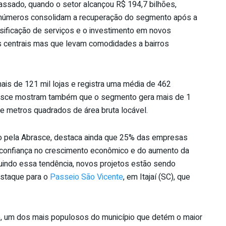
passado, quando o
setor
alcançou R$ 194,7 bilhões,
números consolidam a recuperação do segmento após a
sificação
de
serviços e o investimento em novos
centrais mas que levam comodidades a bairros
mais
de
121 mil lojas e registra uma média
de
462
rasce mostram também que o segmento gera mais
de
1
e
metros quadrados
de
área bruta locável.
o pela Abrasce, destaca ainda que 25% das empresas
confiança no crescimento econômico e do aumento da
uindo essa tendência, novos projetos estão sendo
estaque para o
Passeio São Vicente
, em Itajaí (SC), que
te, um dos mais populosos do município que detém o maior