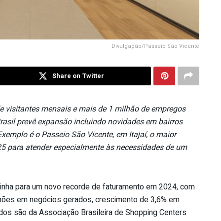
Divulgação/Passeio São Vicente
Share on Twitter
e
visitantes mensais e mais
de
1 milhão
de
empregos
rasil prevê expansão incluindo novidades em bairros
Exemplo é o Passeio São Vicente, em Itajaí, o maior
5 para atender especialmente às necessidades
de
um
minha para um novo recorde
de
faturamento em 2024, com
lhões em negócios gerados, crescimento
de
3,6% em
os são da Associação Brasileira
de
Shopping Centers