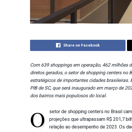
Share on Facebook
Com 639
shoppings
em operação, 462 milhões
d
diretos gerados, o
setor
de
shopping centers no B
estratégicos
de
importantes cidades brasileiras. 
PIB
de
SC, que será inaugurado em março
de
202
dos bairros mais populosos do local.
O
setor
de
shopping centers no Brasil ca
projeções que ultrapassam R$ 201,7 bi
relação ao desempenho
de
2023. Os dad