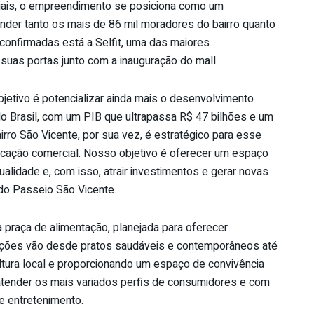
riais, o empreendimento se posiciona como um
tender tanto os mais
de
86 mil moradores do bairro quanto
 confirmadas está a Selfit, uma das maiores
suas portas junto com a inauguração do mall.
jetivo é potencializar ainda mais o desenvolvimento
 do Brasil, com um PIB que ultrapassa R$ 47 bilhões e um
rro São Vicente, por sua vez, é estratégico para esse
ocação comercial. Nosso objetivo é oferecer um espaço
alidade e, com isso, atrair investimentos e gerar novas
 do Passeio São Vicente.
a praça
de
alimentação, planejada para oferecer
opções vão desde pratos saudáveis e contemporâneos até
cultura local e proporcionando um espaço
de
convivência
ender os mais variados perfis
de
consumidores e com
 e entretenimento.