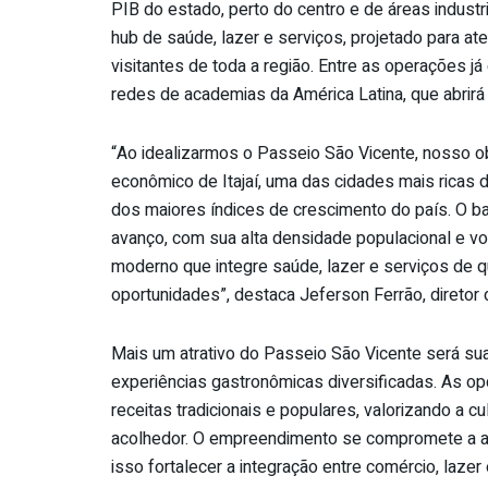
PIB do estado, perto do centro e
de
áreas indust
hub
de
saú
de
, lazer e serviços, projetado para a
visitantes
de
toda a região. Entre as operações já
redes
de
academias da América Latina, que abrirá 
“Ao idealizarmos o Passeio São Vicente, nosso ob
econômico
de
Itajaí, uma das cidades mais ricas
dos maiores índices
de
crescimento do país. O bai
avanço, com sua alta densidade populacional e v
moderno que integre saú
de
, lazer e serviços
de
qu
oportunidades”, destaca Jeferson Ferrão, diretor
Mais um atrativo do Passeio São Vicente será su
experiências gastronômicas diversificadas. As 
receitas tradicionais e populares, valorizando a 
acolhedor. O empreendimento se compromete a at
isso fortalecer a integração entre comércio, lazer