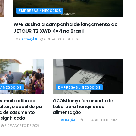
EMPRESAS / NEGÓCIOS
W+E assina a campanha de lançamento do
JETOUR T2 XWD 4×4 no Brasil
POR
REDAÇÃO
6 DE AGOSTO DE 2026
/ NEGÓCIOS
EMPRESAS / NEGÓCIOS
s: muito além da
GCOM lança ferramenta de
ltar, o papel do pai
Label para franquias de
ia de casamento
alimentação
significado
POR
REDAÇÃO
5 DE AGOSTO DE 2026
6 DE AGOSTO DE 2026