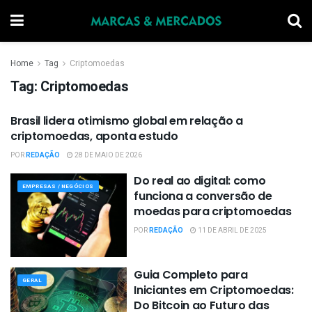
Home
Tag
Criptomoedas
Tag:
Criptomoedas
Brasil lidera otimismo global em relação a
GERAL
criptomoedas, aponta estudo
POR
REDAÇÃO
28 DE MAIO DE 2026
Do real ao digital: como
EMPRESAS / NEGÓCIOS
funciona a conversão de
moedas para criptomoedas
POR
REDAÇÃO
11 DE ABRIL DE 2025
Guia Completo para
GERAL
Iniciantes em Criptomoedas:
Do Bitcoin ao Futuro das