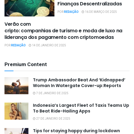
Finanças Descentralizadas
POR
REDAÇÃO
16 DE MARÇO DE 2025
Verão com
EMPRESAS / NEGÓCIOS
cripto: companhias de turismo e moda de luxo na
liderança dos pagamento com criptomoedas
POR
REDAÇÃO
14 DE JANEIRO DE 2025
Premium Content
Trump Ambassador Beat And ‘Kidnapped’
Woman In Watergate Cover-up:Reports
7 DE JANEIRO DE 2025
Indonesia’s Largest Fleet of Taxis Teams Up
To Beat Ride-Hailing Apps
27 DE JANEIRO DE 2025
Tips for staying happy during lockdown