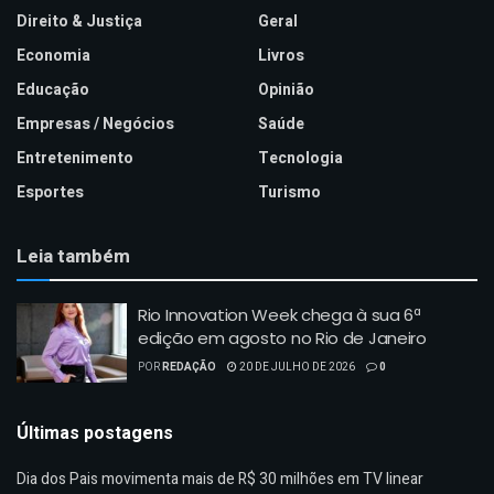
Direito & Justiça
Geral
Economia
Livros
Educação
Opinião
Empresas / Negócios
Saúde
Entretenimento
Tecnologia
Esportes
Turismo
Leia também
Rio Innovation Week chega à sua 6ª
edição em agosto no Rio de Janeiro
POR
REDAÇÃO
20 DE JULHO DE 2026
0
Últimas postagens
Dia dos Pais movimenta mais de R$ 30 milhões em TV linear