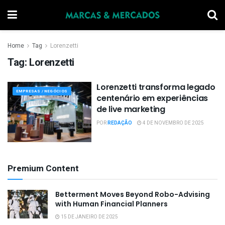
Home
Tag
Lorenzetti
Tag:
Lorenzetti
Lorenzetti transforma legado
EMPRESAS / NEGÓCIOS
centenário em experiências
de live marketing
POR
REDAÇÃO
4 DE NOVEMBRO DE 2025
Premium Content
Betterment Moves Beyond Robo-Advising
with Human Financial Planners
15 DE JANEIRO DE 2025