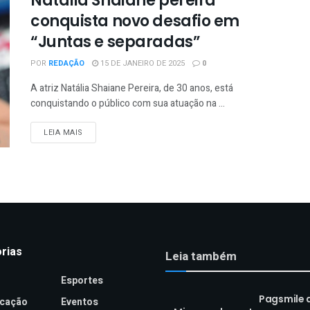
Natália Shaiane pereira
conquista novo desafio em
“Juntas e separadas”
POR
REDAÇÃO
15 DE JANEIRO DE 2025
0
A atriz Natália Shaiane Pereira, de 30 anos, está
conquistando o público com sua atuação na ...
LEIA MAIS
rias
Leia também
Esportes
Pagsmile 
cação
Eventos