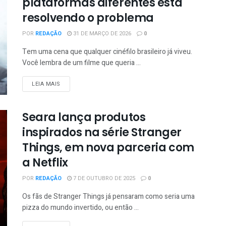
plataformas diferentes está
resolvendo o problema
POR
REDAÇÃO
31 DE MARÇO DE 2026
0
Tem uma cena que qualquer cinéfilo brasileiro já viveu.
Você lembra de um filme que queria ...
LEIA MAIS
Seara lança produtos
inspirados na série Stranger
Things, em nova parceria com
a Netflix
POR
REDAÇÃO
7 DE OUTUBRO DE 2025
0
Os fãs de Stranger Things já pensaram como seria uma
pizza do mundo invertido, ou então ...