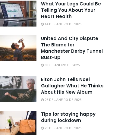
What Your Legs Could Be
Telling You About Your
Heart Health
14 DE JANEIRO DE 2025
United And City Dispute
The Blame for
Manchester Derby Tunnel
Bust-up
8 DE JANEIRO DE 2025
Elton John Tells Noel
Gallagher What He Thinks
About His New Album
23 DE JANEIRO DE 2025
Tips for staying happy
during lockdown
26 DE JANEIRO DE 2025