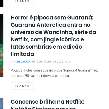
LEIA MAIS
Horror é pipoca sem Guaraná:
Guaraná Antarctica entra no
universo de Wandinha, série da
Netflix, com jingle icônico e
latas sombrias em edição
limitada
POR
REDAÇÃO
16 DE JULHO DE 2025
0
Poucos jingles conseguiram o que “Pipoca & Guaraná” fez
nos anos 90: sair do intervalo comercial ...
LEIA MAIS
Canoense brilha na Netflix: