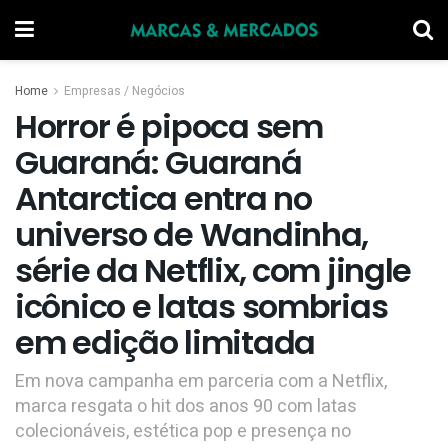
Home
Empresas / Negócios
Horror é pipoca sem
Guaraná: Guaraná
Antarctica entra no
universo de Wandinha,
série da Netflix, com jingle
icônico e latas sombrias
em edição limitada
Em nova campanha em parceria com a Netflix,
marca resgata o hit dos anos 90 com latas
colecionáveis, estética pop e presença no