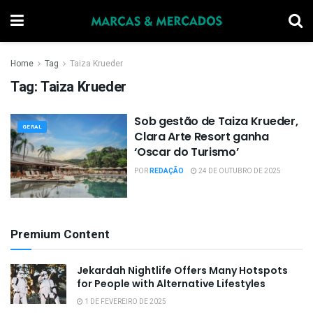
Home
Tag
Taiza Krueder
Tag:
Taiza Krueder
Sob gestão de Taiza Krueder,
GERAL
Clara Arte Resort ganha
‘Oscar do Turismo’
POR
REDAÇÃO
24 DE OUTUBRO DE 2025
Premium Content
Jekardah Nightlife Offers Many Hotspots
for People with Alternative Lifestyles
1 DE FEVEREIRO DE 2025