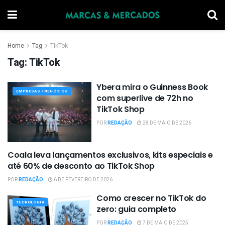
Home
Tag
TikTok
Tag:
TikTok
Ybera mira o Guinness Book
EMPRESAS / NEGÓCIOS
com superlive de 72h no
TikTok Shop
POR
REDAÇÃO
28 DE MAIO DE 2026
Coala leva lançamentos exclusivos, kits especiais e
EMPRESAS / NEGÓCIOS
até 60% de desconto ao TikTok Shop
POR
REDAÇÃO
6 DE FEVEREIRO DE 2026
Como crescer no TikTok do
TECNOLOGIA
zero: guia completo
POR
REDAÇÃO
7 DE MAIO DE 2025