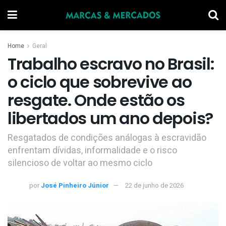
Home
Geral
Trabalho escravo no Brasil:
o ciclo que sobrevive ao
resgate. Onde estão os
libertados um ano depois?
Resgatados de condições análogas à escravidão
enfrentam dívidas, informalidade e o risco
silencioso de voltar ao mesmo ciclo
por
José Pinheiro Júnior
22 de junho de 2026