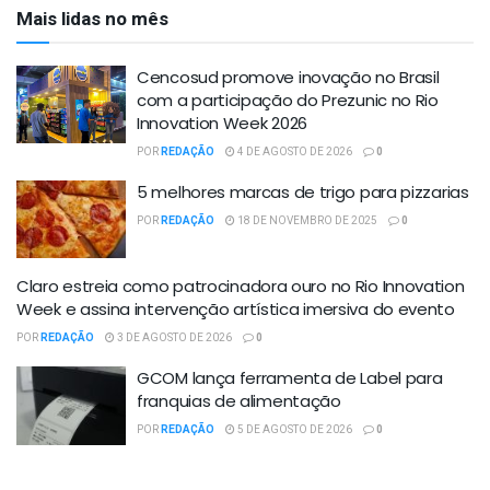
Mais lidas no mês
Cencosud promove inovação no Brasil
com a participação do Prezunic no Rio
Innovation Week 2026
POR
REDAÇÃO
4 DE AGOSTO DE 2026
0
5 melhores marcas de trigo para pizzarias
POR
REDAÇÃO
18 DE NOVEMBRO DE 2025
0
Claro estreia como patrocinadora ouro no Rio Innovation
Week e assina intervenção artística imersiva do evento
POR
REDAÇÃO
3 DE AGOSTO DE 2026
0
GCOM lança ferramenta de Label para
franquias de alimentação
POR
REDAÇÃO
5 DE AGOSTO DE 2026
0