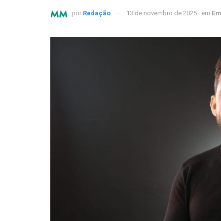
por
Redação
13 de novembro de 2025
em
Em