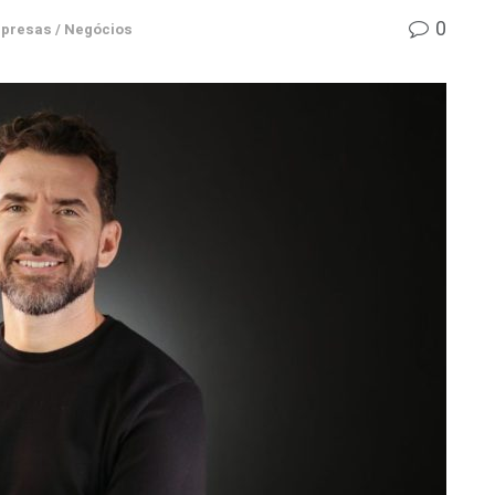
0
presas / Negócios