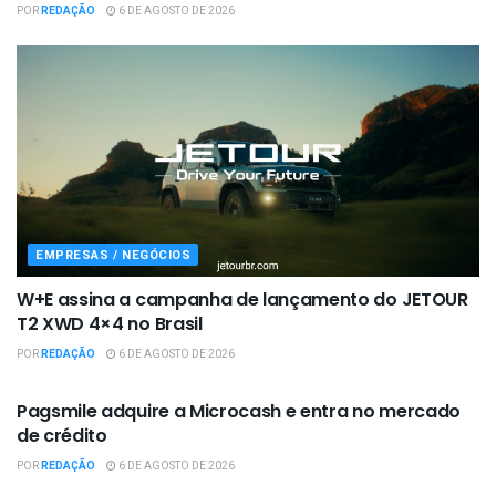
POR
REDAÇÃO
6 DE AGOSTO DE 2026
EMPRESAS / NEGÓCIOS
W+E assina a campanha de lançamento do JETOUR
T2 XWD 4×4 no Brasil
POR
REDAÇÃO
6 DE AGOSTO DE 2026
EMPRESAS / NEGÓCIOS
Pagsmile adquire a Microcash e entra no mercado
de crédito
POR
REDAÇÃO
6 DE AGOSTO DE 2026