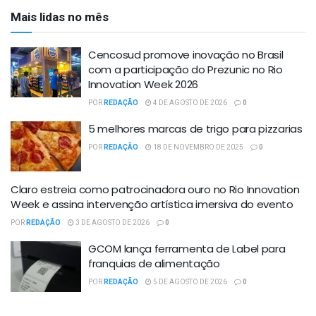
Mais lidas no mês
Cencosud promove inovação no Brasil
com a participação do Prezunic no Rio
Innovation Week 2026
POR
REDAÇÃO
4 DE AGOSTO DE 2026
0
5 melhores marcas de trigo para pizzarias
POR
REDAÇÃO
18 DE NOVEMBRO DE 2025
0
Claro estreia como patrocinadora ouro no Rio Innovation
Week e assina intervenção artística imersiva do evento
POR
REDAÇÃO
3 DE AGOSTO DE 2026
0
GCOM lança ferramenta de Label para
franquias de alimentação
POR
REDAÇÃO
5 DE AGOSTO DE 2026
0