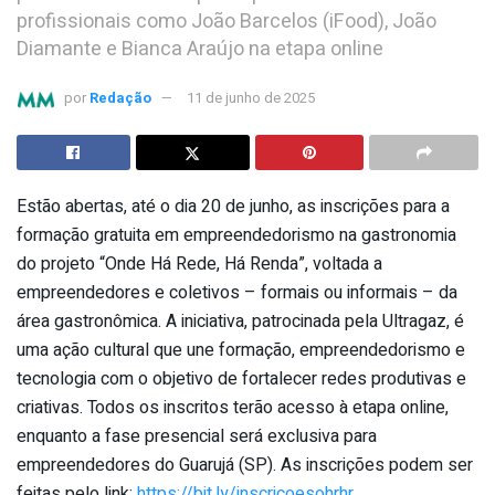
profissionais como João Barcelos (iFood), João
Diamante e Bianca Araújo na etapa online
por
Redação
11 de junho de 2025
Estão abertas, até o dia 20 de junho, as inscrições para a
formação gratuita em empreendedorismo na gastronomia
do projeto “Onde Há Rede, Há Renda”, voltada a
empreendedores e coletivos – formais ou informais – da
área gastronômica. A iniciativa, patrocinada pela Ultragaz, é
uma ação cultural que une formação, empreendedorismo e
tecnologia com o objetivo de fortalecer redes produtivas e
criativas. Todos os inscritos terão acesso à etapa online,
enquanto a fase presencial será exclusiva para
empreendedores do Guarujá (SP). As inscrições podem ser
feitas pelo link:
https://bit.ly/inscricoesohrhr