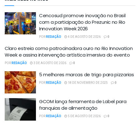
Cencosud promove inovação no Brasil
com a participação do Prezunic no Rio
Innovation Week 2026
POR
REDAÇÃO
4 DE AGOSTO DE 2026
0
Claro estreia como patrocinadora ouro no Rio Innovation
Week e assina intervenção artística imersiva do evento
POR
REDAÇÃO
3 DE AGOSTO DE 2026
0
5 melhores marcas de trigo para pizzarias
POR
REDAÇÃO
18 DE NOVEMBRO DE 2025
0
GCOM lança ferramenta de Label para
franquias de alimentação
POR
REDAÇÃO
5 DE AGOSTO DE 2026
0