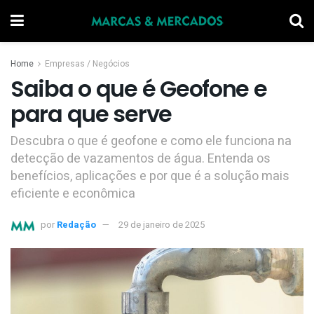
Home
Empresas / Negócios
Saiba o que é Geofone e
para que serve
Descubra o que é geofone e como ele funciona na
detecção de vazamentos de água. Entenda os
benefícios, aplicações e por que é a solução mais
eficiente e econômica
por
Redação
29 de janeiro de 2025