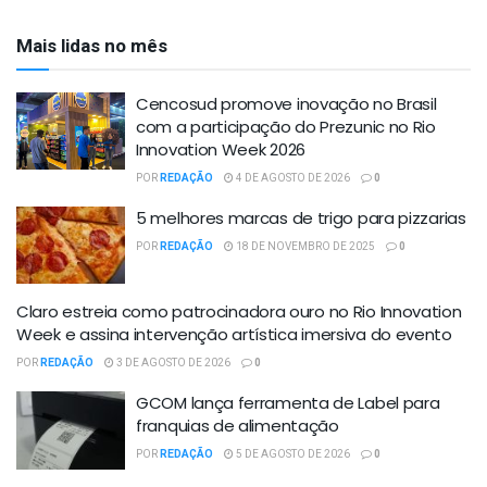
Mais lidas no mês
Cencosud promove inovação no Brasil
com a participação do Prezunic no Rio
Innovation Week 2026
POR
REDAÇÃO
4 DE AGOSTO DE 2026
0
5 melhores marcas de trigo para pizzarias
POR
REDAÇÃO
18 DE NOVEMBRO DE 2025
0
Claro estreia como patrocinadora ouro no Rio Innovation
Week e assina intervenção artística imersiva do evento
POR
REDAÇÃO
3 DE AGOSTO DE 2026
0
GCOM lança ferramenta de Label para
franquias de alimentação
POR
REDAÇÃO
5 DE AGOSTO DE 2026
0