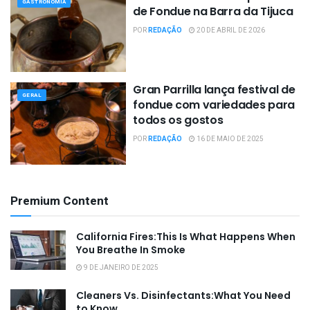
GASTRONOMIA
de Fondue na Barra da Tijuca
POR
REDAÇÃO
20 DE ABRIL DE 2026
Gran Parrilla lança festival de
GERAL
fondue com variedades para
todos os gostos
POR
REDAÇÃO
16 DE MAIO DE 2025
Premium Content
California Fires:This Is What Happens When
You Breathe In Smoke
9 DE JANEIRO DE 2025
Cleaners Vs. Disinfectants:What You Need
to Know