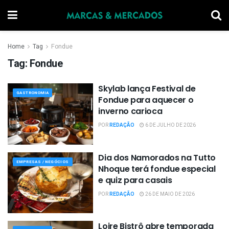
Home
Tag
Fondue
Tag:
Fondue
Skylab lança Festival de
GASTRONOMIA
Fondue para aquecer o
inverno carioca
POR
REDAÇÃO
6 DE JULHO DE 2026
Dia dos Namorados na Tutto
EMPRESAS / NEGÓCIOS
Nhoque terá fondue especial
e quiz para casais
POR
REDAÇÃO
26 DE MAIO DE 2026
Loire Bistrô abre temporada